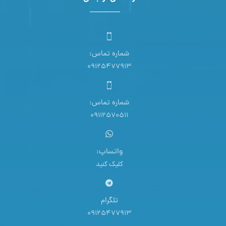
شماره تماس:
09125477913
شماره تماس:
09112570511
واتساپ:
کلیک کنید
تلگرام
09125477913