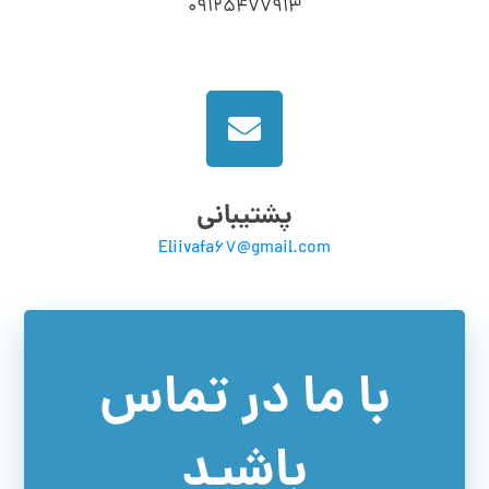
09125477913
پشتیبانی
Eliivafa67@gmail.com
با ما در تماس
باشید