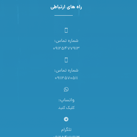
راه های ارتباطی
شماره تماس:
09125477913
شماره تماس:
09112570511
واتساپ:
کلیک کنید
تلگرام