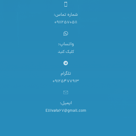
شماره تماس:
09112570511
واتساپ:
کلیک کنید
تلگرام
09125477913
ایمیل:
Eliivafa67@gmail.com