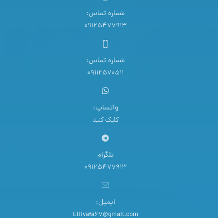
شماره تماس:
09125477913
شماره تماس:
09112570511
واتساپ:
کلیک کنید
تلگرام
09125477913
ایمیل:
Eliivafa67@gmail.com