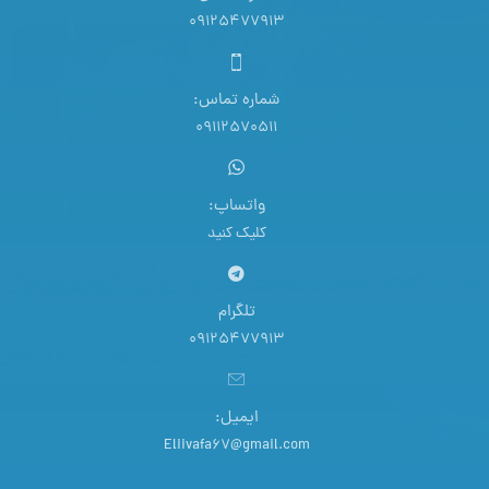
09125477913
شماره تماس:
09112570511
واتساپ:
کلیک کنید
تلگرام
09125477913
ایمیل:
Eliivafa67@gmail.com