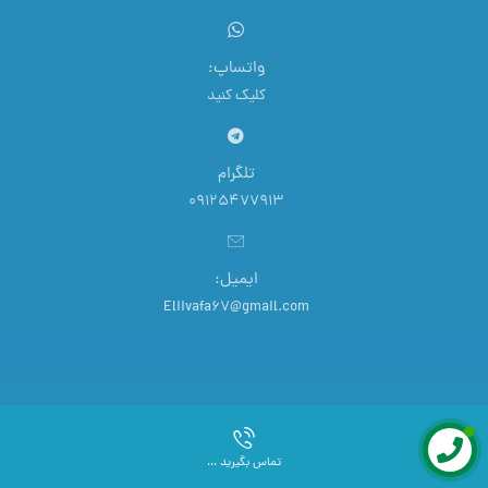
واتساپ:
کلیک کنید
تلگرام
09125477913
ایمیل:
Eliivafa67@gmail.com
تمامی حقوق این سایت برای ستیا صنعت محفوظ است.
تماس بگیرید ...