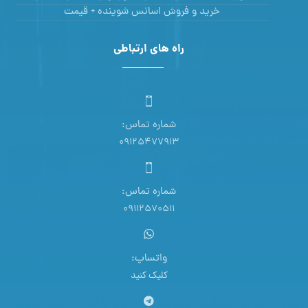
خرید و فروش اسانس شوینده + قیمت
راه های ارتباطی
شماره تماس:
09125477913
شماره تماس:
09112570511
واتساپ:
کلیک کنید