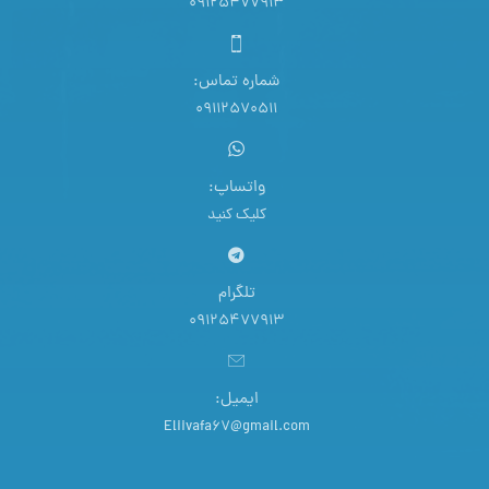
09125477913
شماره تماس:
09112570511
واتساپ:
کلیک کنید
تلگرام
09125477913
ایمیل:
Eliivafa67@gmail.com