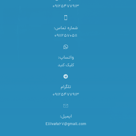
09125477913
شماره تماس:
09112570511
واتساپ:
کلیک کنید
تلگرام
09125477913
ایمیل:
Eliivafa67@gmail.com