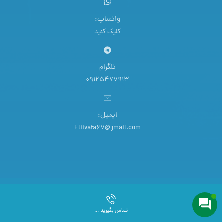
واتساپ:
کلیک کنید
تلگرام
09125477913
ایمیل:
Eliivafa67@gmail.com
تمامی حقوق این سایت برای ستیا صنعت محفوظ است.
تماس بگیرید ...