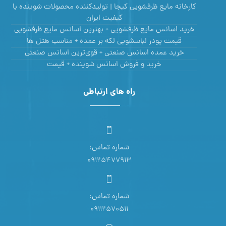
کارخانه مایع ظرفشویی کیجا | تولیدکننده محصولات شوینده با
کیفیت ایران
خرید اسانس مایع ظرفشویی + بهترین اسانس مایع ظرفشویی
قیمت پودر لباسشویی لکه بر عمده + مناسب هتل ها
خرید عمده اسانس صنعتی + قوی‌ترین اسانس‌ صنعتی
خرید و فروش اسانس شوینده + قیمت
راه های ارتباطی
شماره تماس:
09125477913
شماره تماس:
09112570511