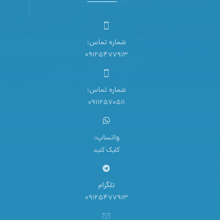
شماره تماس:
09125477913
شماره تماس:
09112570511
واتساپ:
کلیک کنید
تلگرام
09125477913