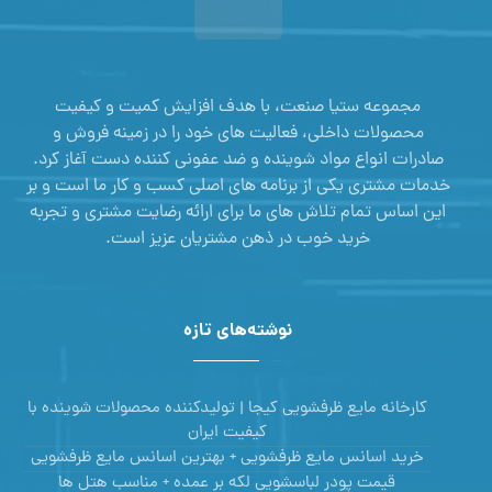
کارخانه مایع ظرفشویی کیجا | تولیدکننده محصولات شوینده با
کیفیت ایران
خرید اسانس مایع ظرفشویی + بهترین اسانس مایع ظرفشویی
قیمت پودر لباسشویی لکه بر عمده + مناسب هتل ها
خرید عمده اسانس صنعتی + قوی‌ترین اسانس‌ صنعتی
خرید و فروش اسانس شوینده + قیمت
راه های ارتباطی
شماره تماس:
09125477913
شماره تماس:
09112570511