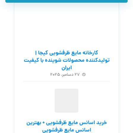
خرید اسانس مایع ظرفشویی + بهترین
اسانس مایع ظرفشویی
۳ آگوست, ۲۰۲۵
قیمت پودر لباسشویی لکه بر عمده +
مناسب هتل ها
۲۸ ژوئن, ۲۰۲۵