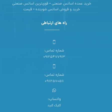
واتساپ:
کلیک کنید
تلگرام
09125477913
ایمیل:
Eliivafa67@gmail.com
تمامی حقوق این سایت برای ستیا صنعت محفوظ است.