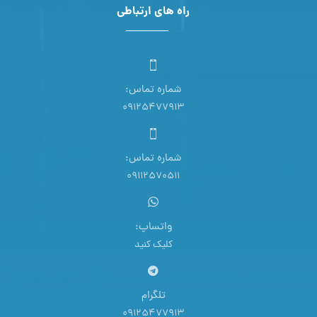
راه های ارتباطی
شماره تماس:
09125477913
شماره تماس:
09112570511
واتساپ:
کلیک کنید
تلگرام
09125477913