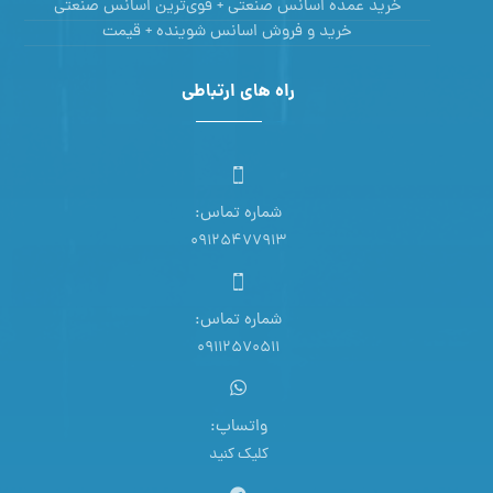
خرید عمده اسانس صنعتی + قوی‌ترین اسانس‌ صنعتی
خرید و فروش اسانس شوینده + قیمت
راه های ارتباطی
شماره تماس:
09125477913
شماره تماس:
09112570511
واتساپ:
کلیک کنید