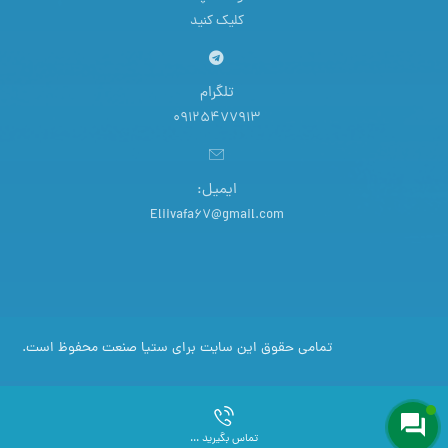
کلیک کنید
تلگرام
09125477913
ایمیل:
Eliivafa67@gmail.com
تمامی حقوق این سایت برای ستیا صنعت محفوظ است.
تماس بگیرید ...