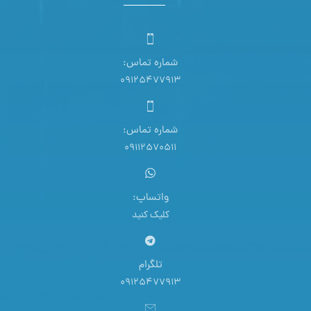
شماره تماس:
09125477913
شماره تماس:
09112570511
واتساپ:
کلیک کنید
تلگرام
09125477913