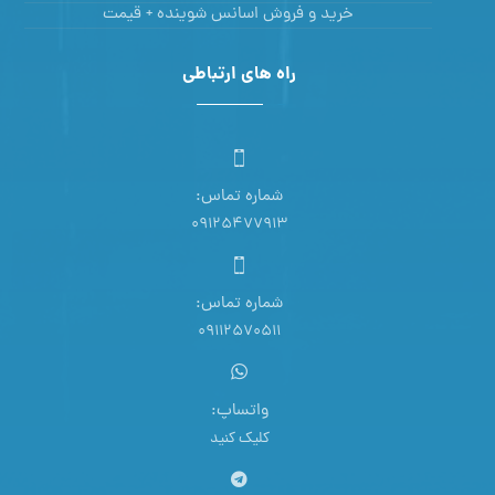
خرید و فروش اسانس شوینده + قیمت
راه های ارتباطی
شماره تماس:
09125477913
شماره تماس:
09112570511
واتساپ:
کلیک کنید