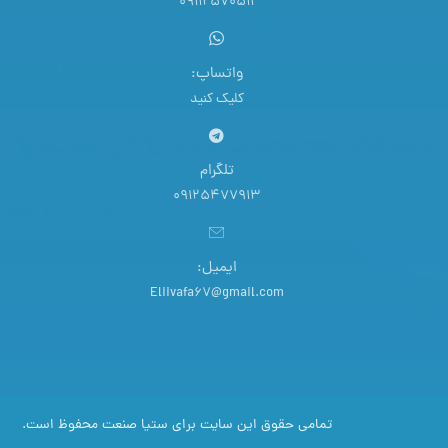
09112570511
واتساپ:
کلیک کنید
تلگرام
09125477913
ایمیل:
Eliivafa67@gmail.com
تمامی حقوق این سایت برای ستیا صنعت محفوظ است.