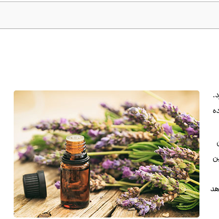
رد.
ه
ن
هد