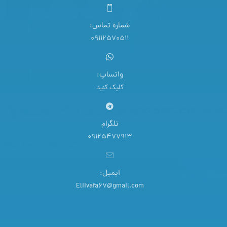
شماره تماس:
09112570511
واتساپ:
کلیک کنید
تلگرام
09125477913
ایمیل:
Eliivafa67@gmail.com