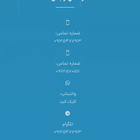
شماره تماس:
09125477913
شماره تماس:
09112570511
واتساپ:
کلیک کنید
تلگرام
09125477913