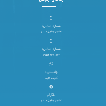
راه های ارتباطی
شماره تماس:
09125477913
شماره تماس:
09112570511
واتساپ:
کلیک کنید
تلگرام
09125477913