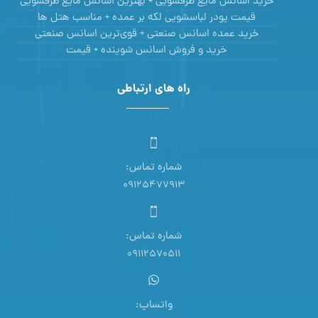
خرید اسانس مایع ظرفشویی + بهترین اسانس مایع ظرفشویی
قیمت پودر لباسشویی لکه بر عمده + مناسب هتل ها
خرید عمده اسانس صنعتی + قوی‌ترین اسانس‌ صنعتی
خرید و فروش اسانس شوینده + قیمت
راه های ارتباطی
شماره تماس:
09125477913
شماره تماس:
09112570511
واتساپ: