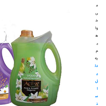
م
ی‌
خ
وا
ه
ی
م
به
دل
ی
ل
ا
س
ت