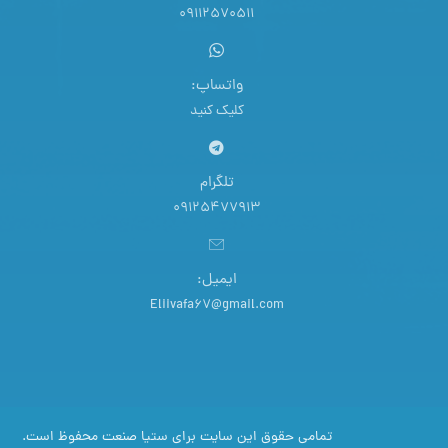
09112570511
واتساپ:
کلیک کنید
تلگرام
09125477913
ایمیل:
Eliivafa67@gmail.com
تمامی حقوق این سایت برای ستیا صنعت محفوظ است.