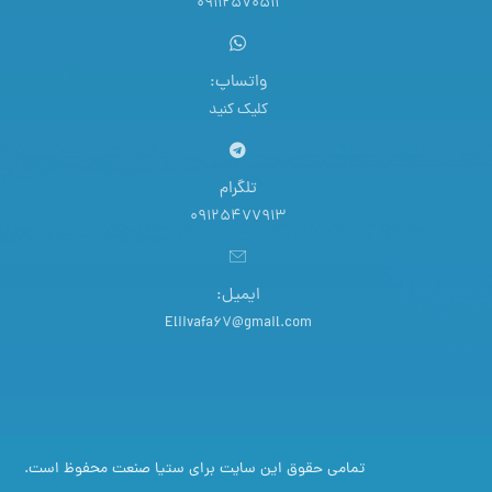
09112570511
واتساپ:
کلیک کنید
تلگرام
09125477913
ایمیل:
Eliivafa67@gmail.com
تمامی حقوق این سایت برای ستیا صنعت محفوظ است.