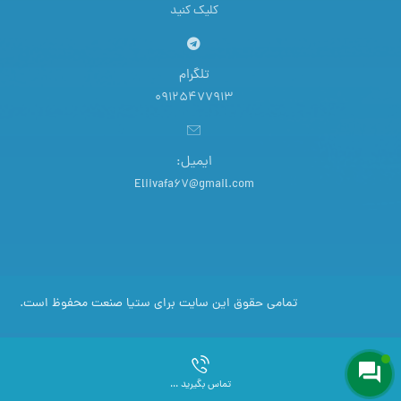
کلیک کنید
تلگرام
09125477913
ایمیل:
Eliivafa67@gmail.com
تمامی حقوق این سایت برای ستیا صنعت محفوظ است.
تماس بگیرید ...