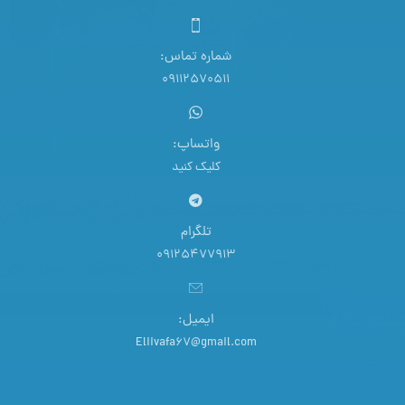
شماره تماس:
09112570511
واتساپ:
کلیک کنید
تلگرام
09125477913
ایمیل:
Eliivafa67@gmail.com