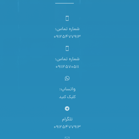
شماره تماس:
09125477913
شماره تماس:
09112570511
واتساپ:
کلیک کنید
تلگرام
09125477913