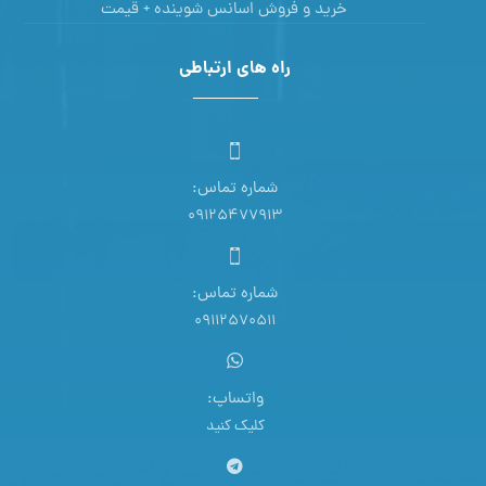
خرید و فروش اسانس شوینده + قیمت
راه های ارتباطی
شماره تماس:
09125477913
شماره تماس:
09112570511
واتساپ:
کلیک کنید