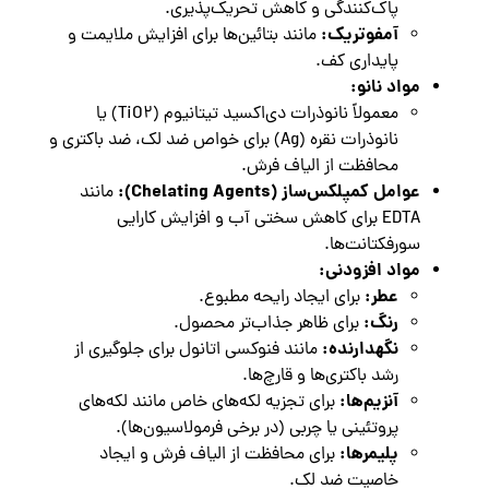
پاک‌کنندگی و کاهش تحریک‌پذیری.
آمفوتریک:
مانند بتائین‌ها برای افزایش ملایمت و
پایداری کف.
مواد نانو:
معمولاً نانوذرات دی‌اکسید تیتانیوم (TiO2) یا
نانوذرات نقره (Ag) برای خواص ضد لک، ضد باکتری و
محافظت از الیاف فرش.
عوامل کمپلکس‌ساز (Chelating Agents):
مانند
EDTA برای کاهش سختی آب و افزایش کارایی
سورفکتانت‌ها.
مواد افزودنی:
عطر:
برای ایجاد رایحه مطبوع.
رنگ:
برای ظاهر جذاب‌تر محصول.
نگهدارنده:
مانند فنوکسی اتانول برای جلوگیری از
رشد باکتری‌ها و قارچ‌ها.
آنزیم‌ها:
برای تجزیه لکه‌های خاص مانند لکه‌های
پروتئینی یا چربی (در برخی فرمولاسیون‌ها).
پلیمرها:
برای محافظت از الیاف فرش و ایجاد
خاصیت ضد لک.