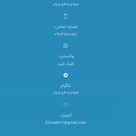
09125477913
شماره تماس:
09112570511
واتساپ:
کلیک کنید
تلگرام
09125477913
ایمیل:
Eliivafa67@gmail.com