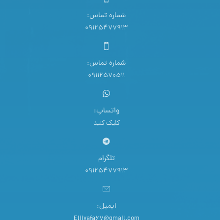
شماره تماس:
09125477913
شماره تماس:
09112570511
واتساپ:
کلیک کنید
تلگرام
09125477913
ایمیل:
Eliivafa67@gmail.com