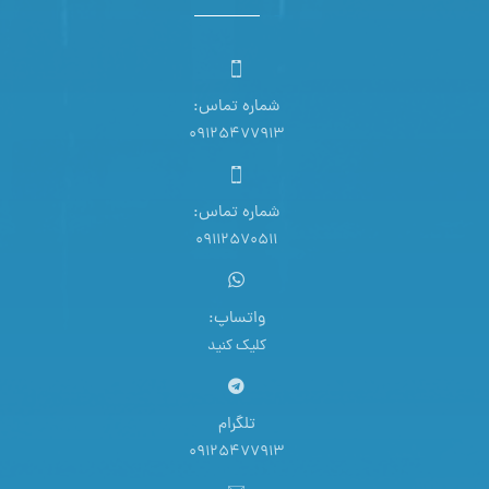
شماره تماس:
09125477913
شماره تماس:
09112570511
واتساپ:
کلیک کنید
تلگرام
09125477913