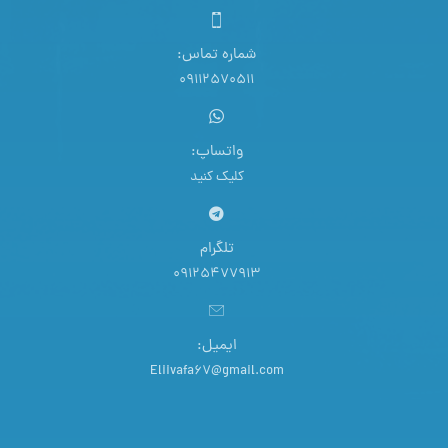
شماره تماس:
09112570511
واتساپ:
کلیک کنید
تلگرام
09125477913
ایمیل:
Eliivafa67@gmail.com