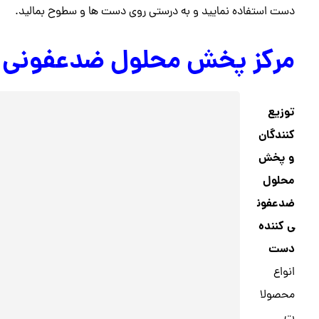
دست استفاده نمایید و به درستی روی دست ها و سطوح بمالید.
مرکز پخش محلول ضدعفونی 
توزیع
کنندگان
و پخش
محلول
ضدعفون
ی کننده
دست
انواع
محصولا
ت