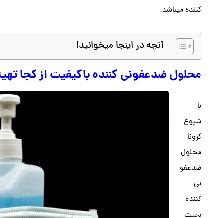
کننده میباشد.
آنچه در اینجا میخوانید!
محلول ضدعفونی کننده باکیفیت از کجا تهیه
با
شیوع
کرونا
محلول
ضدعفو
نی
کننده
دست