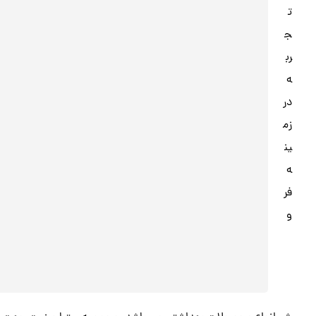
ت
ج
رب
ه
در
زم
ین
ه
فر
و