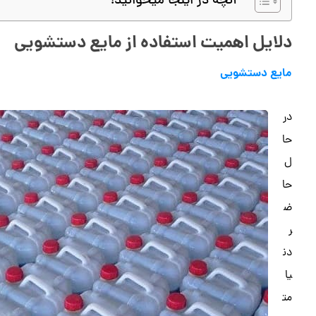
آنچه در اینجا میخوانید!
دلایل اهمیت استفاده از مایع دستشویی
مایع دستشویی
در
حا
ل
حا
ض
ر
دن
یا
مت