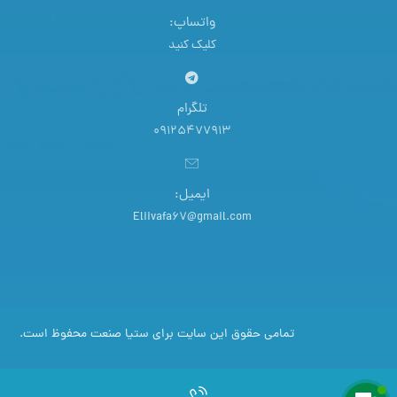
واتساپ:
کلیک کنید
تلگرام
09125477913
ایمیل:
Eliivafa67@gmail.com
تمامی حقوق این سایت برای ستیا صنعت محفوظ است.