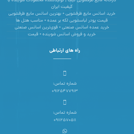
کارخانه مایع ظرفشویی کیجا | تولیدکننده محصولات شوینده با
کیفیت ایران
خرید اسانس مایع ظرفشویی + بهترین اسانس مایع ظرفشویی
قیمت پودر لباسشویی لکه بر عمده + مناسب هتل ها
خرید عمده اسانس صنعتی + قوی‌ترین اسانس‌ صنعتی
خرید و فروش اسانس شوینده + قیمت
راه های ارتباطی
شماره تماس:
09125477913
شماره تماس:
09112570511