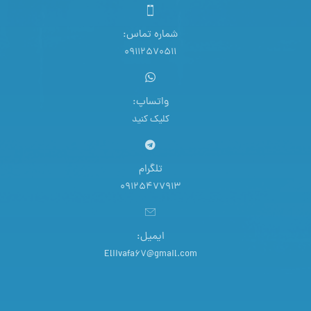
شماره تماس:
09112570511
واتساپ:
کلیک کنید
تلگرام
09125477913
ایمیل:
Eliivafa67@gmail.com