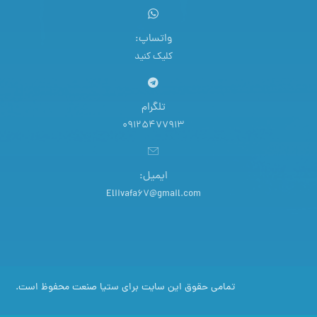
واتساپ:
کلیک کنید
تلگرام
09125477913
ایمیل:
Eliivafa67@gmail.com
تمامی حقوق این سایت برای ستیا صنعت محفوظ است.