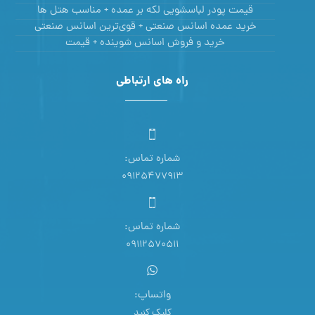
قیمت پودر لباسشویی لکه بر عمده + مناسب هتل ها
خرید عمده اسانس صنعتی + قوی‌ترین اسانس‌ صنعتی
خرید و فروش اسانس شوینده + قیمت
راه های ارتباطی
شماره تماس:
09125477913
شماره تماس:
09112570511
واتساپ:
کلیک کنید