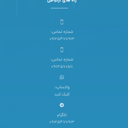
راه های ارتباطی
شماره تماس:
09125477913
شماره تماس:
09112570511
واتساپ:
کلیک کنید
تلگرام
09125477913