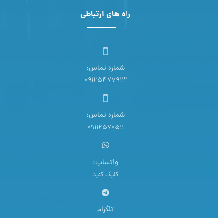
راه های ارتباطی
شماره تماس:
09125477913
شماره تماس:
09112570511
واتساپ:
کلیک کنید
تلگرام