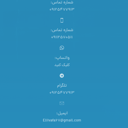
شماره تماس:
09125477913
شماره تماس:
09112570511
واتساپ:
کلیک کنید
تلگرام
09125477913
ایمیل:
Eliivafa67@gmail.com