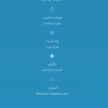
09125477913
شماره تماس:
09112570511
واتساپ:
کلیک کنید
تلگرام
09125477913
ایمیل:
Eliivafa67@gmail.com