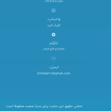
09112570511
واتساپ:
کلیک کنید
تلگرام
09125477913
ایمیل:
Eliivafa67@gmail.com
تمامی حقوق این سایت برای ستیا صنعت محفوظ است.