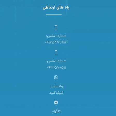
راه های ارتباطی
شماره تماس:
09125477913
شماره تماس:
09112570511
واتساپ:
کلیک کنید
تلگرام