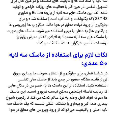
سه لایه با ضخامت ها و قابلیت های مختلف و در عین حال برای
تسهیل تنفس در حین کار یا فعالیت های روزانه طراحی و تولید
شده اند. این ماسک های سه لایه از پارچه Bellon و فناوری
SSMMS (که یکنواخت و ضد آب است) ساخته شده و برای
جلوگیری از ورود ذرات معلق در هوا مانند میکروب ها (ویروس ها
و باکتری ها) به دهان یا بینی استفاده می شود. ماسک های صورت
یا ماسک های سه لایه معمولا به افرادی که در معرض بزاق یا
ترشحات تنفسی دیگران هستند، کمک می کند.
نکات لازم برای استفاده از ماسک سه لایه
۵۰ عددی:
در شرایط فعلی، برای جلوگیری از انتقال عفونت یا بیماری عروق
کرونر قلب، هنگام حضور در جمع باید از ماسک های تنفسی
استفاده کنید. استفاده از این ماسک ها به خصوص در مکان هایی
که رعایت فاصله اجتماعی ممکن نیست ضروری است. این ماسک
ها هم به افراد ناقل و هم به فرد سالم کمک می کند تا زنجیره شیوع
بیماری همه گیر و بیماری را بشکند. شکی نیست که یک ماسک سه
لایه اصلی و باکیفیت می تواند از ورود ویروس های معلق در هوا