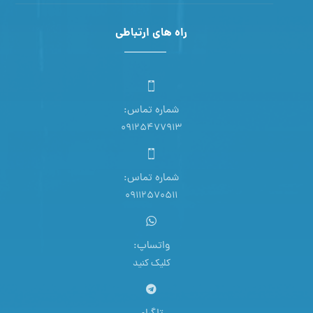
راه های ارتباطی
شماره تماس:
09125477913
شماره تماس:
09112570511
واتساپ:
کلیک کنید