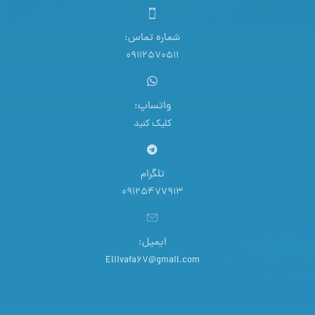
شماره تماس:
09112570511
واتساپ:
کلیک کنید
تلگرام
09125477913
ایمیل:
Eliivafa67@gmail.com