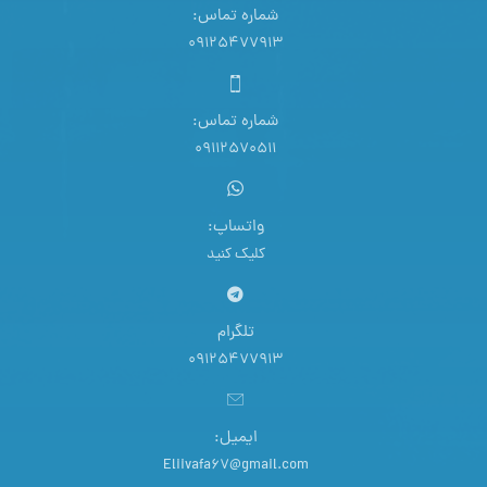
شماره تماس:
09125477913
شماره تماس:
09112570511
واتساپ:
کلیک کنید
تلگرام
09125477913
ایمیل:
Eliivafa67@gmail.com